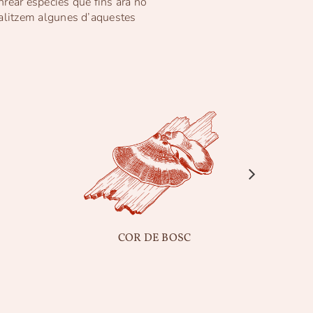
nrear espècies que fins ara no
cialitzem algunes d’aquestes
COR DE BOSC