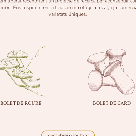
m liderat recentment un projecte de recerca per aconseguir co
l món. Ens inspirem en la tradició micològica local, i ja comer
varietats úniques.
BOLET DE ROURE
BOLET DE CARD
descobreix-los tots