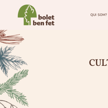
Skip
to
content
QUI SOM?
CUL