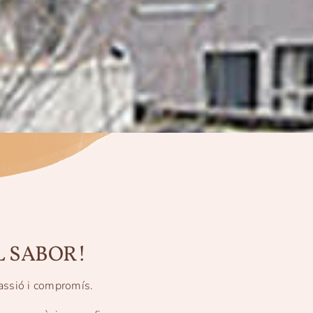
L SABOR!
assió i compromís.