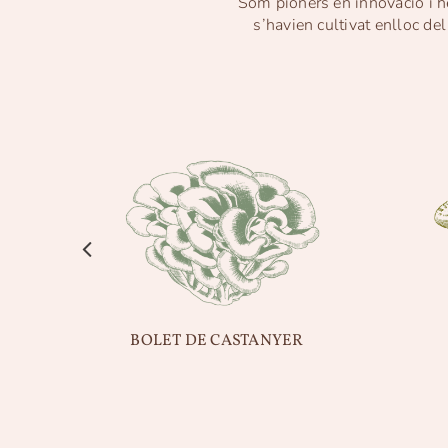
Som pioners en innovació i he
s’havien cultivat enlloc de
BOLET DE CASTANYER