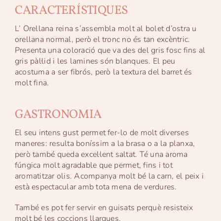
CARACTERÍSTIQUES
L’ Orellana reina s’assembla molt al bolet d’ostra u
orellana normal, però el tronc no és tan excèntric.
Presenta una coloració que va des del gris fosc fins al
gris pàl·lid i les lamines són blanques. El peu
acostuma a ser fibrós, però la textura del barret és
molt fina.
GASTRONOMIA
El seu intens gust permet fer-lo de molt diverses
maneres: resulta boníssim a la brasa o a la planxa,
però també queda excel·lent saltat. Té una aroma
fúngica molt agradable que permet, fins i tot
aromatitzar olis. Acompanya molt bé la carn, el peix i
està espectacular amb tota mena de verdures.
També es pot fer servir en guisats perquè resisteix
molt bé les coccions llargues.