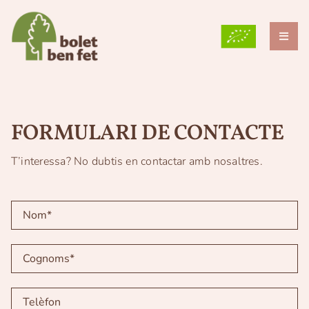
Skip
to
content
Toggl
Naviga
QUI SOM?
PER QUÈ CULTIVEM?
FORMULARI DE CONTACTE
LES NOSTRES VARIETATS
T’interessa? No dubtis en contactar amb nosaltres.
BLOG
GRUP TEB
CONTACTE
CAT