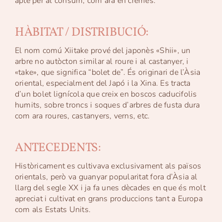
apte per al consum, com ara en cremes.
HÀBITAT / DISTRIBUCIÓ:
El nom comú Xiitake prové del japonès «Shii», un
arbre no autòcton similar al roure i al castanyer, i
«take», que significa “bolet de”. És originari de l’Àsia
oriental, especialment del Japó i la Xina. Es tracta
d’un bolet lignícola que creix en boscos caducifolis
humits, sobre troncs i soques d’arbres de fusta dura
com ara roures, castanyers, verns, etc.
ANTECEDENTS:
Històricament es cultivava exclusivament als països
orientals, però va guanyar popularitat fora d’Àsia al
llarg del segle XX i ja fa unes dècades en que és molt
apreciat i cultivat en grans produccions tant a Europa
com als Estats Units.