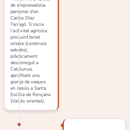
de emprenedoria
personal d’en
Carles Díaz
Tarragó. S’inicia
l’activitat agrícola
produint bolet
xiitake (
Lentinula
edodes
),
pràcticament
desconegut a
Catalunya,
aprofitant una
granja de vaques
en desús a Santa
Eulàlia de Ronçana
(Vallès oriental).