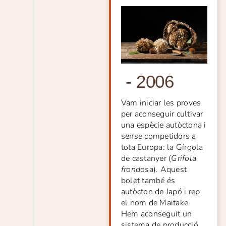
-
2006
Vam iniciar les proves
per aconseguir cultivar
una espècie autòctona i
sense competidors a
tota Europa: la Gírgola
de castanyer (
Grifola
frondosa
). Aquest
bolet també és
autòcton de Japó i rep
el nom de Maitake.
Hem aconseguit un
sistema de producció