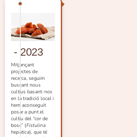
-
2023
Mitjançant
projectes de
recerca, seguim
buscant nous
cultius basant-nos
en la tradició local i
hem aconseguit
posar a punt el
cultiu del “cor de
bosc” (
Fistulina
hepatica
), que té