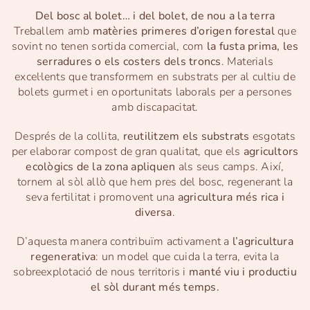
Del bosc al bolet… i del bolet, de nou a la terra
Treballem amb
matèries primeres d’origen forestal
que
sovint no tenen sortida comercial, com
la fusta prima, les
serradures o els costers dels troncs
. Materials
excel·lents que transformem en substrats per al cultiu de
bolets gurmet i en oportunitats laborals per a persones
amb discapacitat.
Després de la collita,
reutilitzem els substrats
esgotats
per elaborar compost de gran qualitat, que els
agricultors
ecològics de la zona apliquen
als seus camps. Així,
tornem al sòl allò que hem pres del bosc, regenerant la
seva fertilitat i promovent una
agricultura més rica i
diversa
.
D’aquesta manera contribuïm activament a
l’agricultura
regenerativa
: un model que cuida la terra, evita la
sobreexplotació de nous territoris i
manté viu i productiu
el sòl durant més temps.