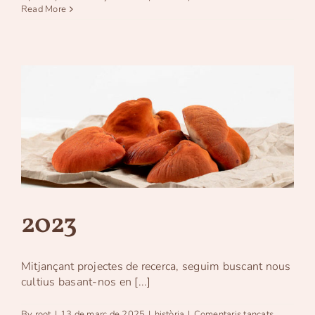
2025
Read More
2023
Mitjançant projectes de recerca, seguim buscant nous
cultius basant-nos en [...]
a
By
root
|
13 de març de 2025
|
història
|
Comentaris tancats