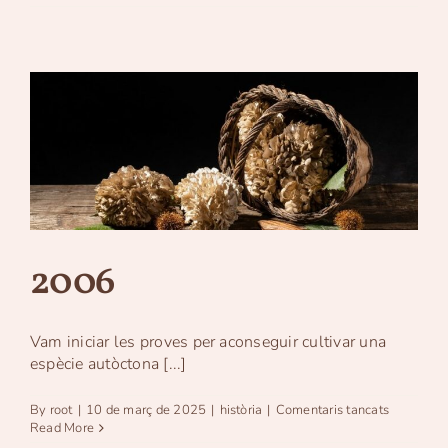
2006
Vam iniciar les proves per aconseguir cultivar una
espècie autòctona [...]
a
By
root
|
10 de març de 2025
|
història
|
Comentaris tancats
2006
Read More