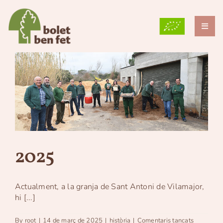
Skip
to
content
Toggl
Naviga
QUI SOM?
PER QUÈ CULTIVEM?
LES NOSTRES VARIETATS
BLOG
2025
GRUP TEB
CONTACTE
Actualment, a la granja de Sant Antoni de Vilamajor,
hi [...]
CAT
a
By
root
|
14 de març de 2025
|
història
|
Comentaris tancats