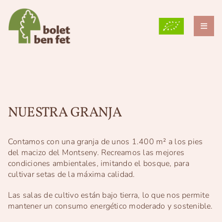
Skip
to
content
Toggl
Naviga
LA GRANJA
¿POR QUÉ CULTIVAMOS?
NUESTRA GRANJA
NUESTRAS VARIEDADES
BLOG
Contamos con una granja de unos 1.400 m² a los pies
del macizo del Montseny. Recreamos las mejores
GRUP TEB
condiciones ambientales, imitando el bosque, para
cultivar setas de la máxima calidad.
CONTACTO
Las salas de cultivo están bajo tierra, lo que nos permite
ESP
mantener un consumo energético moderado y sostenible.